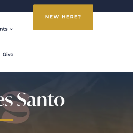
NEW HERE?
nts
Give
es Santo