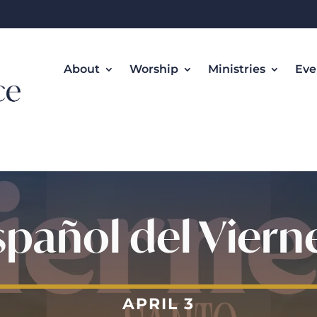
About
Worship
Ministries
Eve
spañol del Viern
APRIL 3