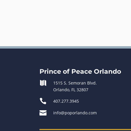
Prince of Peace Orlando

1515 S. Semoran Blvd.
Orlando, FL 32807

407.277.3945

info@poporlando.com