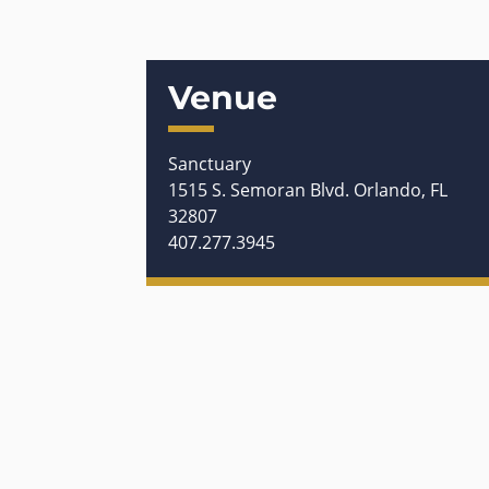
Venue
Sanctuary
1515 S. Semoran Blvd. Orlando, FL
32807
407.277.3945